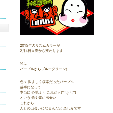
2015年のリズムカラーが
2月4日立春から変わります
私は
パープルからブルーグリーンに
色々 悩ましく模索だったパープル
後半になって
本当に 心地よく これだぁ(*ˊૢᵕˋૢ*)
という 物や事に出会い
これから
人との出会いになるんだと 楽しみです